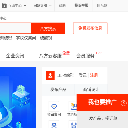
互动中心
网站导航
帮助
投诉举报
国际站
中心
免费发布信息
聚硫密
掌纹仪翼闸
硫酸钡沉淀
客厅背景墙面
大排档推拉蓬
冲击
免费
Hot
企业资讯
八方云客服
会员服务
HI~你好！
登录
注册
发布产品
商铺设计
我也要推广
X
金钻官网
竞价标王
品牌广告
发产品，接订单