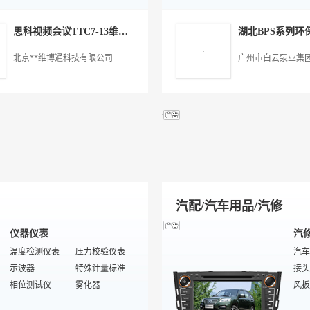
折页机
电子组装加工
包装材料
卡类印刷
膜及
吸尘
丝印特印
过
印刷刀片
橡胶后处理加工
烫金材料
其他未分类
饮水
快热
思科视频会议TTC7-13维修CWBT
防伪包装
光盘印刷
张力测量仪
交通运输产品加工
干手
厢式
印花色浆
数码/电脑维修安装
铸造加工
丝印清洁剂
家电
复合
北京**维博通科技有限公司
广州市白云泵业集
玩具设计加工
水性油墨
纸品加工
丝印片材
家电
尼龙
丝印机
光盘刻录/拷贝系统
机械零部件加工
特殊/专业辅助设备
家电
高中
保健用品加工
转印膜
通讯产品加工
平面丝印机
给皂
高精
污水处理
刮胶
气液
椭圆印花机
烫印机
旋风
电子印刷
自动丝印机
除尘
证卡磁卡
自动化控制
过滤
金葱粉
感光胶
包装
汽配/汽车用品/汽修
仪器仪表
汽
温度检测仪表
压力校验仪表
汽车
示波器
特殊计量标准器具
接头
相位测试仪
雾化器
风扳
热电偶/热电阻校验仪
电子数显卡尺