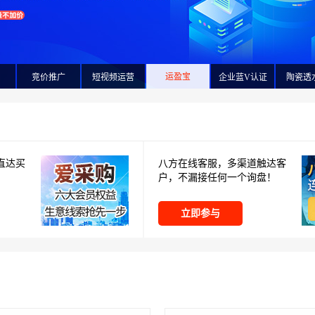
企业蓝V认证
网
竞价推广
短视频运营
运盈宝
陶瓷透
直达买
八方在线客服，多渠道触达客
户，不漏接任何一个询盘！
立即参与