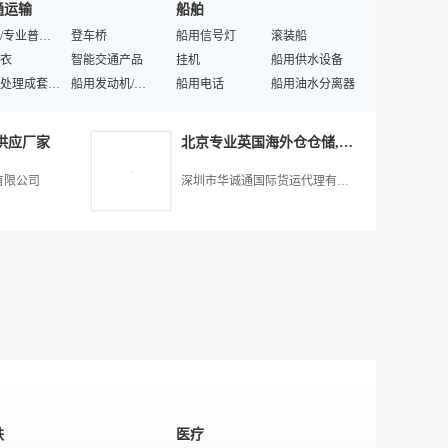
通运输
船舶
充气泵
吸尘机
汽车护理
汽车海绵
真空泵
特殊/专业普通材料
拖车绳
登车桥
汽车凉垫
船用信号灯
油箱盖
滚装船
剪
衣
汽车电动工具
智能交通产品
汽车喷油嘴
挂机
汽车贴膜
船用供水设备
检测工具
废弃处理成套设备
汽车检漏仪
船用发动机/配件
汽车清新剂
船用电话
汽车四季座垫
船用油水分离器
机
喷油嘴清洗机
物流台车
汽车轮毂
潜水船
汽车座垫
造船工艺装备
车
汽配
特殊/专业保养设备
补胎机
自行车轮胎
纸巾盒
油船
汽车儿童座椅
船用家具
供应厂家
北京专业英国海外仓仓储,深圳市华诚通国际货运代理供应
仪器仪表
车
土工材料
混凝土搅拌车
维修船
车载吸尘器
雷诺配件
特殊/专业非船产品
动车
作业车
破碎设备
汽车SUV
冷藏船
汽摩产品制造设备
传动装置
汽车橡胶件
有限公司
深圳市华诚通国际货运代理有限公司
机
车
车剂
液罐车
减摇装置
汽车平衡块
喷气推进装置
汽车摩擦片
葫芦
商用车
起重装卸设备
微型车
舱面属具
发动机节气门体
船舶管路系统
汽车及配件维修安装
非完整车辆
工具车
跑车
集装箱船
汽车灯具
蒸汽机
发动机连杆
型车
货车
东南配件
汽车及配件设计
车
吸污车
制动液
汽车转向机总成
车
二手汽车
涨紧轮
发动机油箱
客车
汽车MPV
车载生活电器
汽车发电机
非完整车辆
二手SUV
汽车轴承
本田配件
铁
医疗