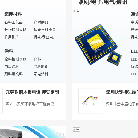
照明/电子/电气/通讯
超硬材料
通
石料工艺品
涂附磨具
电话
分析检测设备
超硬材料模具
光纤
机用锯片
特殊/专业电镀设备
特殊/专业冶炼设备
超硬材料工具设备
双工
涂料
LE
三元金属粉
钢玉磨料
来电
石材养护用品
涂料检测仪器
普通磨料
涂料
普通
LE
特殊/专业磨料
内墙涂料
金属粉末
涂料助剂
防雷
PDC复合片
颜料填充料
特殊板材
家电涂料
应用
LE
拉丝模
木器漆
大理石
水溶性涂料胶水
录音
LE
塑料
灯
涂料用树脂
超硬材料成型设备
焊接设备
特殊/专业涂料设备
综合
LE
东莞耐磨地板电话 接受定制
发光涂料
增塑阻燃剂
防水涂料
吹塑机
插件
室内
涂装设备
改性塑料
成膜物质
注塑机
LE
庭院
深圳市天和环氧地坪工程有限公司
深圳市金丰盛电子
涂料用溶剂
电子用塑胶制品
药品涂料
工程塑料
筒灯
家具涂料
通用塑料
导电涂料
塑料卷
航空
云母
塑料板
特殊/专业涂料原料
粉末涂料
热塑性弹性体
隧道
特殊/专业塑料
合成材料助剂
壁灯