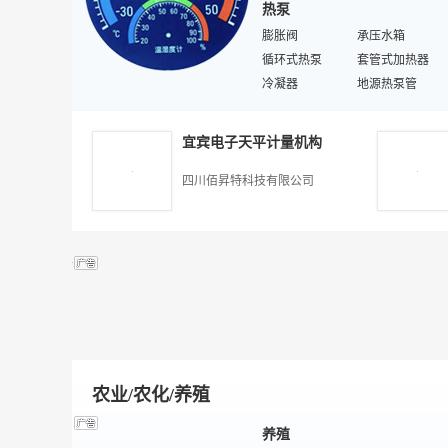
热泵
给排水管材
沙浆泵
制冷设备
膨胀阀
螺丝
承压水箱
排水管材
循环式热泵
隔膜泵
套管式加热器
渣浆泵
冷凝器
泵阀管件
地源热泵管
排污泵
恒温控制器
供热采暖
热水增压泵
原油管道泵
储能水罐
安全阀
泳池热泵
宜宾电子天平计量机构
辅助电加热器
环保制冷剂
储液罐
钛管换热器
四川佰昇特科技有限公司
低温空调
过滤器
超低温型热泵
压缩机
热泵控制器
地源热泵
农业/农化/养殖
养殖