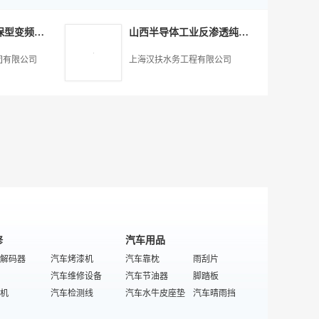
膜组件
器
滤芯
家电塑料件
秸秆能设备
防水剂
光伏产品
乳胶床垫
滤
环保
机
式热水器
活性炭
家电花洒
热泵
特殊/专业卧室家具
热管
磁床垫
湖北BPS系列环保型变频供水设备节能改造,广州市白云泵业集团供应
山西半导体工业反渗透纯水设备系统,上海汉扶水务工程供应
机
压滤机
空调扇
过滤膜组件
胶合板
花草盆景
家具地板涂料
风机/排风设备
逻辑IC
滤布
剃毛器
振动筛
木工刨床
工业风扇
竹桌椅
家庭室内空气检测
团有限公司
上海汉扶水务工程有限公司
接插件
滤网
工业洗衣机
选矿筛
现代棕床垫
风幕机
座椅
交通噪音减低设备
电位器
低压过滤器
便携DVD
过滤试验设备
人造板用纸张
大气污染控制设备
除尘设备
环保设施
液机
度滤油机
电吹风
高效过滤器
特殊/专业厨浴家具
消毒设备/防腐设备
古典家具
热水机组
分离网
烧结板除尘
通用环保设备
纯净水处理设备
除尘设备
洁净设备
氧化还原设备
水膜除尘器
布袋
无纺布
软化水设备
在线监测系统
器骨架
燃油滤清器
生活饮用水处理设备
工业污水处理设备
袋
反渗透膜
挖掘机械
隔音材料
修
汽车用品
解码器
汽车烤漆机
汽车靠枕
雨刮片
汽车维修设备
汽车节油器
脚踏板
机
汽车检测线
汽车水牛皮座垫
汽车晴雨挡
特殊/专业汽车手动工具
汽车内窥镜
亚麻汽车座垫
车标