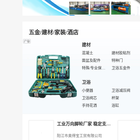
食品消泡剂
日用橡胶制品
染色剂
橡胶密封件
荧光增白剂
橡胶防焦剂
杀菌剂
聚氨酯橡胶
建筑添加剂
化学纤维骨架布
膨松剂
橡胶促进剂
十六烷值改进剂
合成橡胶
砂浆
轮胎/力车胎
五金/建材/家装/酒店
橡胶分散剂
特殊/专业橡胶机械
轮胎翻新设备
氨纶骨架布
建材
特殊/专业轮胎
橡胶硫化罐
混凝土
建材胶粘剂
切胶机
顺丁橡胶
面盆及配件
特种门
特殊/专业合成橡胶
人造纤维骨架布
特殊/专业保温/隔热材料
卫浴五金件
三角阀
石材
卫浴
装饰布
信报箱
建材加工设备
小便器
土工布
卫浴减压阀
悬浮门
卫浴阀芯
冷弯型钢
杯架
仿石栏杆
手持花洒
防火涂料
浴缸
水泥砖瓦
木质洁具
金属栏杆
特殊/专业卫浴阀门
家居
分水器
感应花洒
土工膜
光波浴房
工业万向脚轮厂家 稳定支撑 重型机械脚轮
儿童家具
特殊/专业木质洁具
按摩浴缸
文化石瓷砖
浴足桶
西餐刀叉
卫浴角阀
木器漆
阳江市奥得宝工贸有限公司