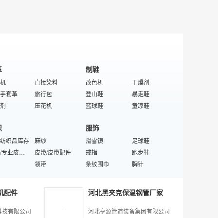
彩灯
绝缘套管
泛光灯
灯
电光源材料
触点
灯具设备/配件
革
制鞋
机
直接染料
改色机
干燥剂
手套革
旅行包
登山鞋
暴走鞋
剂
压花机
篮球鞋
童凉鞋
特殊/专业成品革
皮革化学品
制鞋机械设备
特殊/专业鞋辅料
织
服饰
革
裘皮帽子
按摩鞋
鞋底
化工材料
纺织品库存
皮革排球
麻纱
鞋辅件
滑雪镜
保暖鞋
足球鞋
原料皮
特殊/专业皮革制品
鞋跟
皮带/皮带配件
情趣高跟鞋
戒指
合成粘胶剂
跑步鞋
足球
冰染染料
领带
EVA鞋底
条纹围巾
鞋撑
胸针
男鞋
定做旅游鞋
床垫
单肩背包
特殊/专业运动鞋
童运动鞋
运动护肘
具
服装
毛皮
订做鞋/制鞋
针织面料
鞋带
领带夹
石英手表
特殊/专业类型功能鞋
机配件
河北黑夹克保温钢管厂家
双肩包
混纺坯布
女士手提包
热销鞋
背心
扎花皮带
棒棒糖情侣装
面料
化妆包
硅胶枕头
男士手包
隐形眼镜
裙子
框架眼镜
中老年服装
科技有限公司
河北亨源管道装备集团有限公司