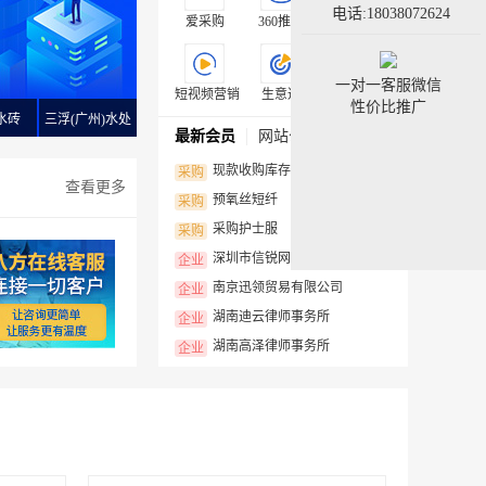
电话:18038072624
爱采购
360推广
搜狗推广
一对一客服微信
短视频营销
生意通
外贸推广
性价比推广
水砖
三浮(广州)水处
最新会员
网站公告
理科技有限公司
现款收购库存棉纱，上门看货估价
采购
查看更多
预氧丝短纤
采购
采购护士服
采购
深圳市信锐网科技术有限公司
企业
南京迅领贸易有限公司
企业
湖南迪云律师事务所
企业
湖南高泽律师事务所
企业