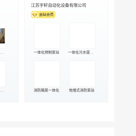
铸艺标识
析仪
艺术井盖
酒店导视牌
OHS指令分析仪
铜标牌
铜雕刻