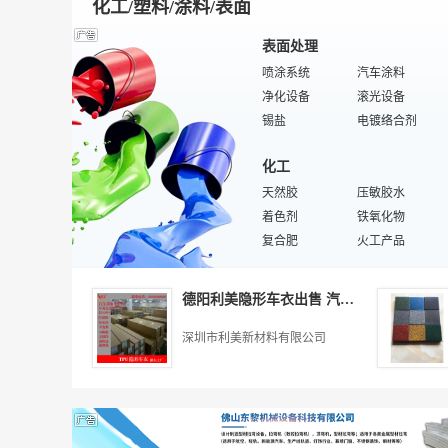
化工/塑料/涂料/表面
表面处理
喷涂系统
汽车涂料
净化设备
滚光设备
锡盐
电镀络合剂
特种涂料
涂装设备
化工
涂装线
镀镍添加剂
电镀铬
天然胶
镀锌添加剂
压敏胶水
刷光设备
着色剂
卷材涂料
铁氧化物
环保设备
复合肥
电镀主盐
火工产品
电镀电源
厌氧胶
特殊/专业电镀阳极
特殊/专业无机原料
添加剂
分光仪
磷肥
涂装刷子
白乳胶水
德阳利美隐形车衣出售 汽车贴膜
化工包装设备
缓凝剂
UV胶水
香精香料
无机化工原料
消烟剂
绝缘胶
减水剂
深圳市利美新材料有限公司
水分保持剂
特殊/专业有机化工原料
化工废料
防水剂
化学试剂
杀菌灭藻剂
路用涂料
混凝剂
橡胶
抗氧化剂
造纸淀粉
呋喃树脂
甜味剂
防锈剂
标准胶
胶姆糖基础剂
特殊/专业天然橡胶