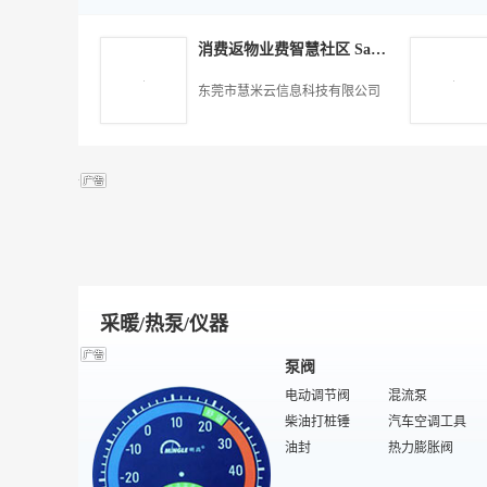
凸版纸
手柄
轻涂纸
光纤设备
包装
压板纸
抽取式LCD
日废
数码摄像头
消费返物业费智慧社区 SaaS 系统 物业增值服务项目 全国招商合作
通讯软件
特殊包装机械
封切机
特殊/专业装机配件
三维扫描仪
复合机
胶片相机
多功能包装机
东莞市慧米云信息科技有限公司
数码相机读卡器
玻璃包装材料
模块接口卡
瓦楞纸板生产线
IWN免疫网络
激光切割机
电脑防辐射产品
包装检测设备
电话语音卡
计量包装机
液晶广告机
切管机
化工包装
保健品包装
制袋机
吹瓶机
酒包装
电子包装
标签打码机
医药包装
无菌包装机械
封口机
采暖/热泵/仪器
泵阀
电动调节阀
混流泵
柴油打桩锤
汽车空调工具
油封
热力膨胀阀
消防泵
隔膜阀