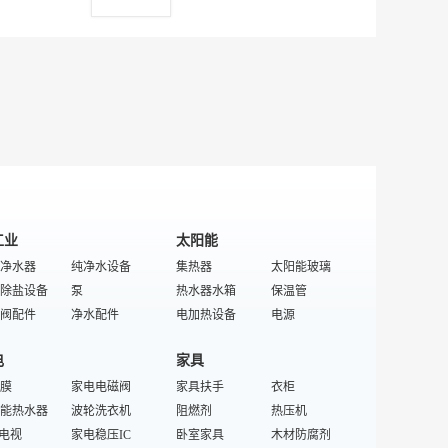
面料
钱包
桌布/台布
学生双肩背包
游泳镜
牛仔裙
印花围巾
小码/大码服装
原料
学生包
装饰布
箱包织带
双肩背包
短袜
太阳镜
七分裤
面料
拉杆箱
特殊/专业坯布
箱包五金
眼镜架
桑拿服
丝绒手套
冬装
特殊/专业皮具箱包配件
男士钥匙包
熊猫情侣装
内搭裤
包
登山包
童装牛仔裤
耐热消防服
漆皮包
皮具礼品
洋装
女童服装
沙滩包
毛衣
迷你裙
时装包
学生包
铅笔裤
孕妇裤
工业
太阳能
净水器
纯净水设备
集热器
太阳能玻璃
除盐设备
泵
热水器水箱
保温管
阀配件
净水配件
电加热设备
电源
机
污水处理成套设备
逆变器
太阳能发电系统
电
家具
机
反渗透设备
新能源设备
控制器
膜
家电电磁阀
污水处理仪器仪表
家具扶手
特殊/专业光热产品
光热产品
衣柜
纯水机
能热水器
灌装设备
波轮洗衣机
太阳能不锈钢材
阻燃剂
太阳能橡胶制品
热压机
水处理设备
T电视
家用纯水机
家电稳压IC
地热能设备
卧室家具
木材防腐剂
特殊/专业新能源设备