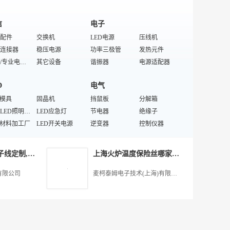
信
电子
配件
交换机
LED电源
压线机
连接器
稳压电源
功率三极管
发热元件
特殊/专业电话机产品配件
其它设备
谐振器
电源适配器
器
移动通信/计算机
激光模组
电缆连接器
D
电气
显示电话机
线缆交接盒
汽车连接器
光端机
电话机
D模具
信息面板
固晶机
电源插头
挡鼠板
USB连接器
分解箱
设备
特殊LED照明工程
网络安全产品
LED应急灯
跳线机
节电器
按钮开关
绝缘子
软件系统
D材料加工厂
网络存储设备
LED开关电源
射频连接器
逆变器
线束
控制仪器
电话
D滚动显示屏
LED无尘设备
宽带/窄带接入设备
排针
家用节电器
热缩管
变电站
饰
布线系统
D护栏管
通信电话机
大功率LED
特殊/专业开关
点阵式液晶显示模块
分频器
热电阻
深圳快速接头端子线定制,深圳市金丰盛电子供应
上海火炉温度保险丝哪家专业,麦柯泰姆电子技术供应
加工厂
照明灯具
抽真空机
灯具触发器
电器开关
母线槽
D紫外红外灯
灯
室外显示屏
灯罩
变压器组件
电力金具
有限公司
麦柯泰姆电子技术(上海)有限公司
LED其他LED芯片
PC管
镇流器
断路器
橡套电缆
障碍灯
片
闪光灯
桥梁灯具
调压器
流量开关
灯具
LED射灯/球泡灯电源
汽车尾灯
绝缘垫片
高压开关设备
电器元件
吊灯