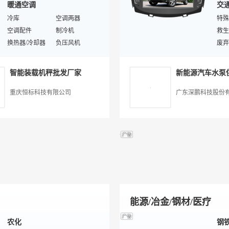
暖通空调
交
变压器/线圈测试仪
控制（调节）仪表
汽车
发酵罐
冷库
石英晶体器件
空调两器
汽车
空调配件
霍尔/电流传感器
进样针/进样器
制冷机
电冲
救生
温度变送器
换热器/冷却器
液位仪表
负压风机
汽车
冷冻冷凝机组
开关/按键寿命试验设备
激光测距仪
供热/采暖设备
平衡
鞍座
汽
教学仪器
通风净化机
辐射温度计
暖通空调
滑轮
智能装载机秤批发厂家
新能源汽车水泵
环保空调
冷风机
交通
保温
锅炉
工业制冷设备
非机
高空
重庆恒标科技有限公司
广东深鹏科技股份
制冷配件/制冷工具
中央空调
输送
乘用
地暖
冷藏/冷冻设备
起重
二手
壁挂炉
暖通自控设备
绳索
货车
紧凑
消防
中型
二手
客车
能源/冶金/钢材/医疗
农化
钢