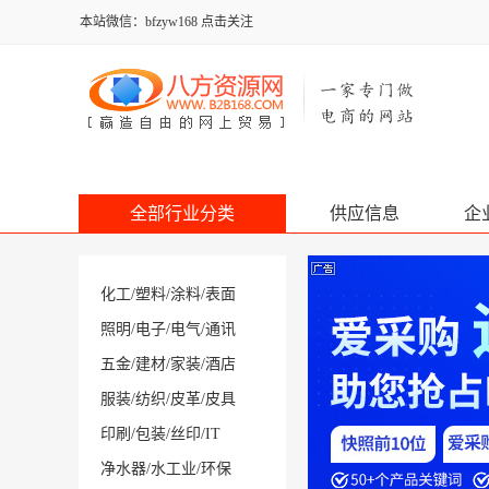
本站微信：bfzyw168 点击关注
全部行业分类
供应信息
企
化工
/
塑料
/
涂料
/
表面
照明
/
电子
/
电气
/
通讯
五金
/
建材
/
家装
/
酒店
服装
/
纺织
/
皮革
/
皮具
印刷
/
包装
/
丝印
/
IT
净水器
/
水工业
/
环保