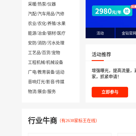
采暖
/
热泵
/
仪器
汽配
/
汽车用品
/
汽修
农业
/
农化
/
养殖
/
水果
能源
/
冶金
/
钢材
/
医疗
活动
金钻官
安防
/
消防
/
污水处理
工艺品
/
百货
/
宠物
活动推荐
工程机械
/
机械设备
增强曝光，提高流量，
广电
/
教育装备
/
运动
家，抓紧申请！
音响灯光
/
影音
/
传媒
物流
/
展会
/
服务
立即参与
行业牛商
（有2638家标王在线）