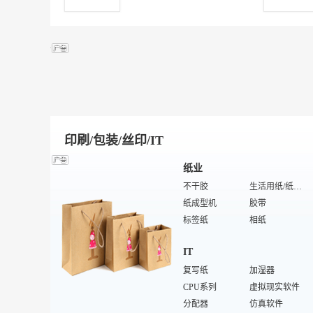
浴室镜
橱柜五金件
特殊/专业浴缸
壁纸
热水器
特殊/专业浴室五金
综合布线系统
特殊/专业卫浴镜
陶瓷
毛巾架
水槽/洗涤槽
冲浪浴缸
玻化地板
底漆
全瓷砖
釉面地砖
板瓦
杯
筒瓦
筒灯
凸釉瓷片
壁灯
萤石
衣柜
石英
奶瓶/奶嘴
长石
墙贴
陶瓷岩
筷子
大理石马赛克
家用餐具厨具
搅拌机
印刷/包装/丝印/IT
瓷砖
耐磨砖
陶瓷机械设备
绢云母
纸业
仿石砖
腰线
不干胶
生活用纸/纸制品
球土
陶瓷原料
纸成型机
胶带
球磨机
锂云母
标签纸
相纸
特殊/专业废纸
特殊/专业环保设备
IT
上光机
切纸机
白板纸
复写纸
特种纸
加湿器
纸袋纸
CPU系列
防油纸
虚拟现实软件
草浆
分配器
护角护板
仿真软件