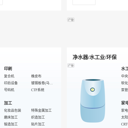
客房电话
水暖五金
洗手液
磨抛光工具
全毛
男士
洁厕剂
特殊/专业钳工工具
客房冰箱
五金锁具
纺织
拉杆
冰桶
五金配件
客房标示牌
吊装带
丝织
商务
特殊/专业五金件
弹簧
恒力弹簧
砂带
休闲
剪
刀具/夹具
男士
模具
手动工具
皮带
脚轮
机械五金
女士
净水器/水工业/环保
印刷
水
复合机
橡皮布
中央
印后设备
镀锡板卷(马口铁)
软化
号码机
CTP系统
泵管
粘箱机
工业皮带
管线
加工
家
工业加湿器
切角机
直饮
切纸机
化妆品包装
传统打样
特殊金属加工
滤料
家电
多色印刷机
磨床加工
包本机
织造加工
商用
太阳
晒版机
锻造加工
压光机
贴片加工
工业
CR