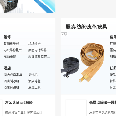
塑料检测设备
工农业塑料制品
节庆
通用/工程塑料
塑料机械
灯丝
建筑塑料
塑料助剂
投射
偶联剂/润滑剂
色母粒/色母料
灯具
服装/纺织/皮革/皮具
维修
皮
复印机维修
机械综合
钉跟
办公维修配件
集团电话维修
服装
电脑维修
美容健身器材维修配件
加脂
对讲机维修
工业机械维修
酒店
纺
打印机维修
机械设备维修配件
沙发
数码产品维修
酒店成套家具
家居用品维修
果汁机
皮革
特殊
汽车美容
酒店制冰机
传真机维修
酒店毛毯
特殊
冰箱维修
酒店对讲机
交通综合
清洁工具
皮革
耳套
扫描仪维修
保鲜盒
网络设备维修
酒店一次性用品
定制
鞋
五金
皮
一次性洗发精
美容健身器材维修
金银器餐具
特殊/专业美容健身器材维修
人造
毛毯
怎么认证iso22000
低露点除湿干燥
酒店被子
五金管件
酒店制服
气焊、气割器材
靠垫
女士
酒店床头控制板
剪切类工具
酒店清洁用品
锯子
全棉
女士
杭州贝安企业管理有限公司
深圳市富凯达机电