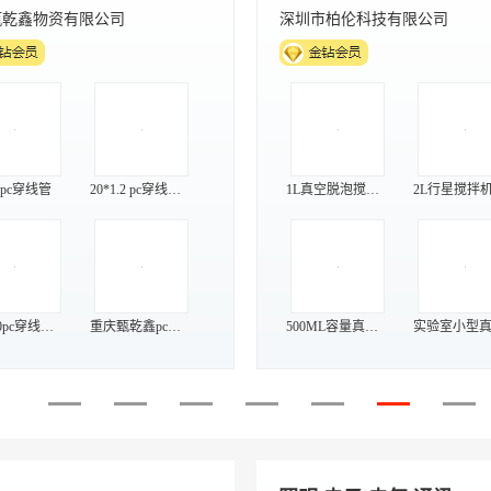
甄乾鑫物资有限公司
深圳市柏伦科技有限公司
pc穿线管
20*1.2 pc穿线管生产厂家阻燃PC电工套管刚性塑料管聚碳酸酯管材管件
1L真空脱泡搅拌机树脂油墨油漆涂料陶瓷浆料真空除泡
重庆20pc穿线管-重庆甄乾鑫推荐商家
重庆甄乾鑫pc穿线管发多图-重庆20*1.2pc阻燃穿线管
500ML容量真空脱泡搅拌机 油墨胶水涂料行星搅拌机 实验室混合搅拌机