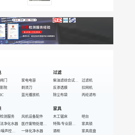
服装
男童服装
银饰
皮具礼品
全棉面料
皮带
特殊/专业皮革制品
情侣装
夹
背心
五趾袜
男包
印染坯布
拉杆旅行箱
纺织辅料
之箭情侣装
休闲衫
运动护踝
商务拉杆箱
休闲装
特殊/个性女包
鞋
鞋
手袋
化纤坯布
拉链
鞋
天然水晶饰品
毛毯
童装
箱
扎花皮带
皮鞋/人造革鞋
染料助剂
背包
童帽
绢纺原料
皮革箱包
丝绒手套
耳套
帽子
电
过滤
阀门
家电电容
柴油滤综合试验台
过滤机
影院
剃须刀
反渗透膜
拉网机
IC
蓝光播放机
除尘布袋
丙纶滤布
支架
垃圾处理器
滤清器密封检漏机
无烟煤助滤剂
保
家具
绝缘材料
电子琴IC
锰砂滤料
水刺无纺布
机
检测服务
家电电位器
风机设备配件
过滤膜组件
木工锯床
滤筒除尘设备
吧台
接插件
法净化水器
吸尘器
医疗废物处理设备
高效真空滤油机
特殊/专业厨浴家具
吸油滤芯
家具锁
DVD
震动/噪声控制设
电吹风
一体化净水器
滤芯粘接机
酒柜
封罐机
家具底盘