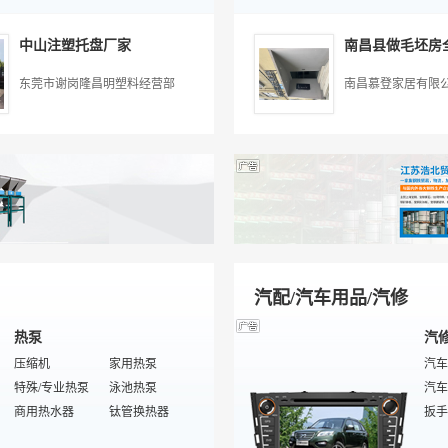
上光机
胶囊包装机
打印纸
刮墨刀
豆浆
工业
IT
水
护角护板
激光切割机
废纸浆
收缩机
家电
中山注塑托盘厂家
封罐机
无线视频
包装检测设备
MODEM
生物
家用
裹包机
单机多用户
特殊纸包装机械
望远镜及夜视仪
颗粒
软化
东莞市谢岗隆昌明塑料经营部
南昌慕登家居有限
分条机
电源插座
玩具包装
音频解码器
风机
阀
三维包装机
收费系统
制桶设备
裁纸机过胶机
土壤
膜及
化工包装
交换机
布料包装制品
应用防火墙
空气
软水
投影灯泡及配件
笔记本服务
污水
耳机
负载均衡设备
树脂
晒图机
电水壶
灌装
数码录音笔
等离子电视
污水
数码相框
鼠标垫
泵管
汽配/汽车用品/汽修
热泵
汽
压缩机
家用热泵
汽车
特殊/专业热泵
泳池热泵
汽车
商用热水器
钛管换热器
扳手
热水循环泵
套管式加热器
汽车