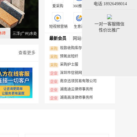
电话:18926498014
爱采购
360推广
搜狗推广
一对一客服微信
短视频营销
生意通
外贸推广
性价比推广
水砖
三浮(广州)水处
最新会员
网站公告
理科技有限公司
现款收购库存棉纱，上门看货估价
采购
查看更多
预氧丝短纤
采购
采购护士服
采购
深圳市信锐网科技术有限公司
企业
南京迅领贸易有限公司
企业
湖南迪云律师事务所
企业
湖南高泽律师事务所
企业