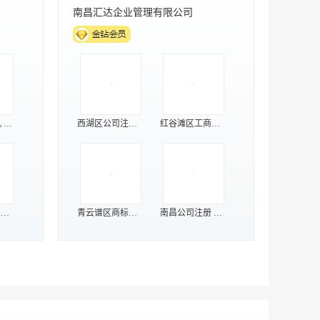
南昌汇达企业管理有限公司
2L行星搅拌机 实验室油墨涂料胶水真空脱泡搅拌机
西湖区公司注册登记 南昌公司注销 一站式服务
红谷滩区工商注册代理 南昌公司变更 南昌汇达企业管理有限公司
实验室小型真空脱泡搅拌机350ML油墨涂料粉末行星高速搅拌除泡机
青云谱区商标注册申请 南昌代理记账 全程申请
南昌公司注册 江西公司注册