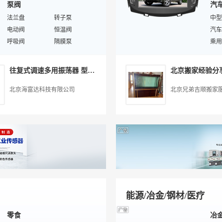
泵阀
汽
环保制冷剂
过滤器
空压
储能水罐
法兰盘
直热式热泵
转子泵
汽车
中型
热泵配件
电动阀
热泵配套设备
恒温阀
汽车
汽车
膨胀阀
呼吸阀
恒温控制器
隔膜泵
气动
乘用
空气能壁挂炉
减压阀
地源热泵管
空调自控/仪表
汽车
吸污
汽
储液罐
齿轮泵
板式换热器
空调材料
汽车
二手
往复式调速多用振荡器 型号:JJ51-HY-2库号：M279326
铆钉
给水金属管材
豪华
发动
疏水阀
屏蔽泵
专用
汽车
北京海富达科技有限公司
北京兄弟吉顺搬家
泵
涡轮潜水泵
喷洒
汽车
安全阀
垫圈
消防
防护
螺钉
进口电磁阀
二手
汽车
汽车
汽车
起亚
汽车
汽车
能源/冶金/钢材/医疗
零食
冶