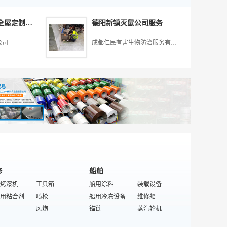
机
风扇
移动空调
尾气处理装置
珍珠岩助滤剂
洁/浴用具
过滤原料/配件
婴儿床垫
工业
太阳能
风机
混凝剂/混凝设备
太阳能热水器
除铁除锰装置
振动筛
家具地板涂料
空压机过滤器
沙发
南昌县做毛坯房全屋定制的正规公司有哪些
德阳新镇灭鼠公司服务
检测
纯水机
酸雾净化塔
超滤膜净水器
充气床垫
太阳能发电系统
乳胶床垫
太阳能热水器
物净化设备
除盐设备
化学处理设备
纯净水设备
家具扶手
电加热设备
东北原木家具
集热器
公司
成都仁民有害生物防治服务有限公司
/排风设备
尾气处理设备
工业水处理设备
实验室家具
特殊/专业新能源设备
整体厨房
热水器内外封头
耕整机械
膜组件
污泥曝气处理器
管线机
家具拉手
太阳能铝型材
干燥剂
太阳能塑料配件
压缩装置
器
滤布滤网
EDI膜堆
人造板设备
热水器阀门
成套家具
垃圾发电设备
处理设备
滤芯
热泵
太阳能灶
家用净水器
热管
秸秆能设备
设备
污水处理成套设备
太阳能热水泵
太阳能蓄电池
过滤器
反渗透设备
特殊/专业太阳能配件
热水器支架
阀配件
泵管阀/配件
控制器
聚氨酯发泡料
修
船舶
烤漆机
工具箱
船用涂料
装载设备
用粘合剂
喷枪
船用冷冻设备
维修船
风炮
锚链
蒸汽轮机
玻璃水
风批
起锚记
汽油机