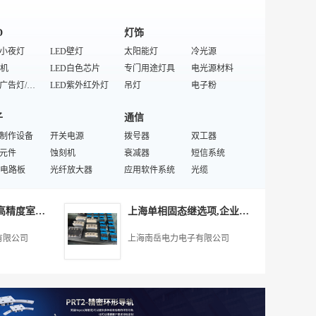
D
灯饰
D小夜灯
LED壁灯
太阳能灯
冷光源
机
LED白色芯片
专门用途灯具
电光源材料
LED广告灯/指示灯
LED紫外红外灯
吊灯
电子粉
D控制器
LED条屏
灯具材料
白炽灯
子
通信
显示屏
LED设备加工厂
节庆彩灯
绝缘板
D落地灯
B制作设备
大功率LED
开关电源
码头灯具
拨号器
二手照明器材
双工器
D彩虹管
D元件
特殊LED支架
蚀刻机
启辉器
衰减器
品牌灯具
短信系统
LED加工厂
电路板
LED室内照明灯
光纤放大器
应用软件系统
舞台灯具/节日灯
室外照明灯具
光缆
D景观照明灯
集成电路
转向灯
智能穿戴
灯具绝缘材料
录音电话机
灯座
声讯系统
气
LED支架
电感器
白色LED
电池测试仪
指示灯
交换机
灯管
多业务接入交换机
黑龙江智慧工厂高精度室内定位系统厂家推荐,诚信为本,江苏蓝策电子科技供应
上海单相固态继选项,企业**,上海南岳电力电子供应
元件
阻
功率电阻器
母线槽
卫星移动电话
通信收发器
池组
开关
薄膜电容器
电容器
小灵通
传输、交换设备
有限公司
上海南岳电力电子有限公司
手环
铁
红外线发射管
电力金具
宽带/窄带接入设备
集团电话交换机
磁头
器
线束
行程开关
通信产品设计
网络机柜
业包装材料
表
激光模组
接线盒
CDMA电话
电话配件
节电器
电工仪器仪表