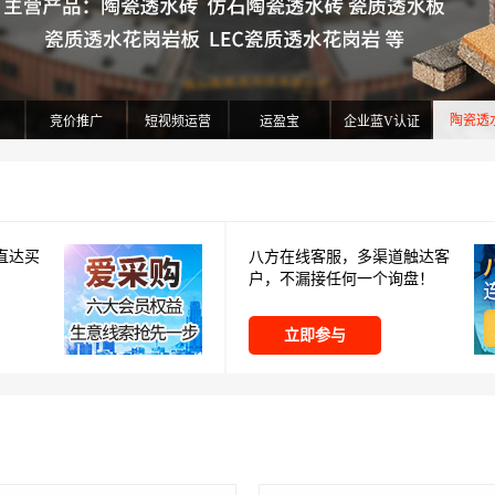
陶瓷透
网
竞价推广
短视频运营
运盈宝
企业蓝V认证
直达买
八方在线客服，多渠道触达客
户，不漏接任何一个询盘！
立即参与