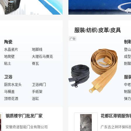
电镀电源
锌盐
电能
废水处理设备
镀铬添加剂
电缆
恒温试验设备
钝化缓蚀剂
恒压
木器涂料
前处理设备
特种
服装/纺织/皮革/皮具
陶瓷
制
水晶瓷片
地脚线
登山
地爬壁
大理石马赛克
成型
粘土
脊瓦
耐酸
釉料
陶瓷机械设备
制鞋
卫浴
服
石英
锂云母
鞋垫
膨润土
厨房水龙头
球磨机
卫浴阀门
中老
陶瓷马赛克
马桶盖
宝顶瓦
手纸架
按摩
制服
描金瓷片
顶喷花洒
搅拌机
浴缸
凉鞋
弹力
硅灰石
连体马桶
陶瓷土
感应水龙头
木材
服装
建材
服
墙砖
电脑马桶盖
绢云母
花洒配件
单板
特殊
钢质楼宇门批发厂家
花都区滞销服饰
沐浴用具
玻璃胶
浴桶
地砖
女装
生活
沐浴用品配件
钢管
普通浴缸
膜结构材料
七分
针扣
安徽奇道智能门业有限公司
广东吉之祥环保科