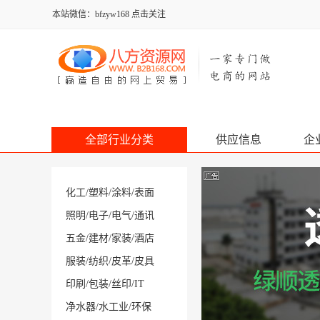
本站微信：bfzyw168 点击关注
全部行业分类
供应信息
企
化工
/
塑料
/
涂料
/
表面
照明
/
电子
/
电气
/
通讯
五金
/
建材
/
家装
/
酒店
服装
/
纺织
/
皮革
/
皮具
印刷
/
包装
/
丝印
/
IT
净水器
/
水工业
/
环保