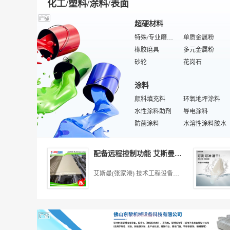
化工/塑料/涂料/表面
超硬材料
特殊/专业磨光/抛光电动工具
单质金属粉
橡胶磨具
多元金属粉
砂轮
花岗石
普通磨料
PDC复合片
涂料
立方氮化硼
混合机
激光过度粉
颜料填充料
大理石
环氧地坪涂料
水性涂料助剂
特殊/专业电焊/切割设备
超硬材料模具
导电涂料
基体
防菌涂料
金属粉末
水溶性涂料胶水
金刚石聚晶
发光涂料
拉丝模
桥梁涂料
塑料
焊接设备
外墙涂料
金刚石触媒
成膜物质
配备远程控制功能 艾斯曼机械 张家港挤塑板设备厂
涂料辅助设备
塑料机械
涂料用溶剂
建筑塑料
涂装设备
特殊/专业塑料助剂
塑料板
特殊/专业涂料原料
艾斯曼(张家港) 技术工程设备有限公司
涂料检测仪器
合成材料助剂
涂料原料
吹塑机
水性涂料
注塑机
涂料
热塑性弹性体
添加剂
涂料生产设备
塑料卷
涂料用树脂
改性塑料
混凝剂
抗氧剂/颜料填料
塑料检测设备
防潮剂