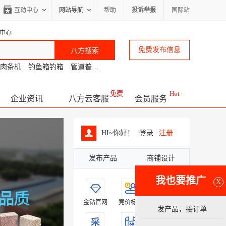
互动中心
网站导航
帮助
投诉举报
国际站
中心
免费发布信息
肉条机
钓鱼箱钓箱
管道普查
容易着色
工厂平台搭建
硅碳负极
免费
Hot
企业资讯
八方云客服
会员服务
HI~你好！
登录
注册
发布产品
商铺设计
我也要推广
X
金钻官网
竞价标王
品牌广告
发产品，接订单