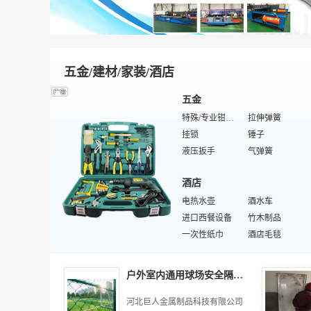
模温机
清洗剂
通用/工程塑料
抗磨剂
偶联剂/润滑剂
食品消泡剂
工农业塑料制品
特殊/专业造纸助剂
塑料制品
造纸填料
电子用塑胶制品
香精香料
增塑阻燃剂
防腐蚀剂
特殊/专业塑料
护色剂
五金/建材/家装/酒店
胶姆糖基础剂
营养强化剂
膨胀剂
清洁剂
五金
漂白剂
增稠剂
特殊/专业钳工工具
拉伸弹簧
工地施工材料
十六烷值改进剂
挂锁
锤子
金属钝化剂
防腐剂
液压扳手
气弹簧
电动工具
板弹簧
酒店
气焊、气割器材
农用工具
螺丝刀
电热水壶
碟形弹簧
酒水车
磨抛光工具
进口西餐设备
办公锁
竹木制品
磨具
一次性纸巾
气动工具
酒店毛毯
指纹锁
吸尘机
自行车锁
冰桶
维修
液压元件
饮水机
砂布
茶具
户外室内通用球场安全隔离防护围挡
酒店床头控制板
办公维修配件
酒店布草
健身器材维修
厨房橱柜
掌上电脑维修
酒店电视
电脑网络维修
河北巨人金属制品科技有限公司