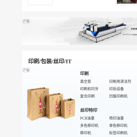
吸水机
对讲机维修
垃圾桶
交通综合
百洁垫
家居用品维修
手电筒
旧货回收
家居
酒店服务车
空调维修
鞋套机
机械综合
打印机维修
盛水用品
设备租赁
洗面盆
投影机维修
整体吊顶
电动自行车维修
落地灯
办公综合
驱虫灭害化学品
MP3维修
浴室镜
空调
数码冲印设备维修
数码产品维修
水族箱
变频器维修
特殊造型吊顶
家用胶粘剂
机械设备维修配件
印刷/包装/丝印/IT
衣柜
彩妆化学品
雨具、太阳伞
电子垃圾桶
印刷
筒灯
家居橱柜
真空泵
印刷用清洁剂
爽身粉/痱子粉
家用活性炭
印刷机叼牙
印后设备
橱柜台面
壁柜门
复合印刷
凹版印刷机
塑封机
特殊/专业器材配件
丝印特印
裱纸机
检测仪器
油墨助剂
PCB油墨
数码打样
喷印油墨
晒版机
多色移印机
圆压圆模切机
单色移印机
除粉机
移印机
洗车水
标签印刷机