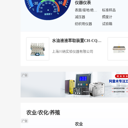
仪器仪表
空调配件
换热器/冷却器
制冷机
表面/接地/绝缘电阻测试仪
冷冻冷凝机组
标准样品
锅炉
减压器
负压风机
照度计
冷库
纺织用仪器
地暖
试验箱
暖通自控设备
视觉/图像传感器
冷风机
特殊电子测量仪器
温度控制器
温湿度计
中央空调
实验室仪器
水油液液萃取装置CH-CQ-6D静置分层
弹簧秤
气象站
水质采样器
色谱检测器
上海川纳实验仪器有限公司
培养箱设备
无损检测仪器
质谱分析仪
差压表
力学计量标准器具
光电/光敏传感器
农业/农化/养殖
农业