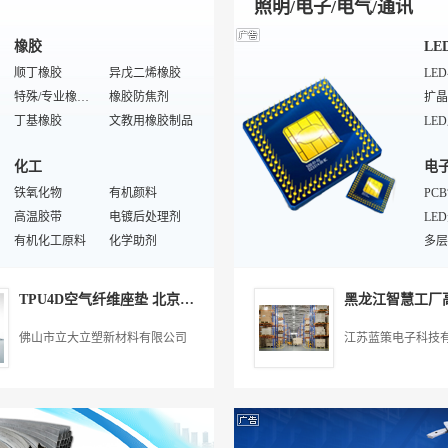
照明/电子/电气/通讯
橡胶
LE
顺丁橡胶
异戊二烯橡胶
LE
特殊/专业橡胶助剂
橡胶防焦剂
扩晶
丁基橡胶
文教用橡胶制品
农业用橡胶制品
橡胶接头机
LE
化工
电
金属骨架材料
橡胶片
室外
聚氨酯橡胶
铁氧化物
切胶机
有机颜料
LE
PC
摩托车轮胎
高温胶带
工程机械轮胎
电镀后处理剂
LE
LE
氯丁橡胶
有机化工原料
橡胶脱硫机
化学助剂
特殊
多层
乙丙橡胶
无损检测仪器
工业用橡胶制品
天然胶
LE
专用
表面处理
电
烟胶
圆柱形部件固持胶
汽车轮胎
塑料助剂
普通
片式
TPU4D空气纤维座垫 北京TPU空气纤维坐垫价格
脲醛胶
前处理液
生物化工
刷光设备
霍尔
热电
阴极溅射设备
特殊/专业化学纤维
杀菌剂
酸碱盐
锂电
转换
佛山市立大立塑新材料有限公司
江苏蓝策电子科技
硬化胶
电镀线
塑料机械
镀镍添加剂
智能
电磁
化工压力容器
气相沉积设备
化工环保设备
排气/排尘系统
录音
熔断
UV胶水
防火涂料
防腐剂
镍盐
电子
压力
环保设备
卷材涂料
风机