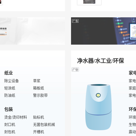
内外墙砖
特殊/专业木质洁具
挂盆
特殊/专业沐浴房
礼仪
卡套
沐浴水龙头
玻璃门
桑拿房
无缝管
格子
领带
手持花洒
安全带/安全绳
卫浴阀芯
推拉门
爱神
项坠
三角阀
灌浆料
热销
密度板模压门
镀锌钢管
运动
脚手架及其配件
蹲便器
旅行
门窗五金件
玻化砖
双肩
人造石
镀锌管
围巾
净水器/水工业/环保
纸业
家
除尘设备
草浆
家电
轻涂纸
箱板纸
家庭
防油纸
警示胶带
家电
二手造纸设备
宣纸
家电
包装
环
纸尿裤
木浆
家电
凸版纸
烫金/烫印材料
造纸设备
贴标机
酸奶
环境
特种纸
封口机
绝缘纸
无菌包装机械
家电
生物
切纸机
封包机
瓦楞纸
开槽机
便携