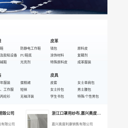
检测仪
特殊/专业电缆
附件
检测设备
变压器
防爆开关
变压器
铝绞缆
鞋
皮革
鞋
防静电工作鞋
钱包
原料皮
及胶粘设备
PU鞋底
涂饰材料
复鞣剂
碱鞋
光亮剂
特殊原料皮
成革服装
机械设备
合成粘胶剂
貉子皮皮料
合成革
装
皮具
正装鞋
压花机
学生包
年服装
特殊/专业鞋材化工
蛋糕裙
特殊/专业运动鞋
沙发革
皮套
离心脱水机
女士单肩包
鞋
、工作服
短袜
特殊/专业工作鞋
兔皮皮料
女士拎包
狐皮制品
男士腰包
丙纶衫
护士鞋
无袖洋装
直接染料
学生书包
手套
特殊/个性男包
干燥设备
配饰
童鞋
裙裤
片皮机
拉杆学生包
定做劳保鞋
学生CD包
饰
纺织
款式女袜
砂光机
束缚带
猪皮皮料
学生双肩背包
鞋楦
男士钱包
销毁公司
浙江口罩用纱布,嘉兴奥度利康销售供应
内搭
帽
男装夹克
编制腰带
沙滩休闲包
全毛面料
男士漆皮包
纽扣
裤
皮带
中老年外套
运动护肩
女士双肩包
丝织面料
女士化妆包
西服
技有限公司
嘉兴奥度利康销售有限公司