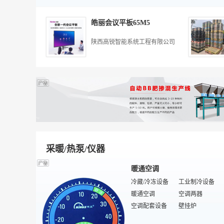
凸版印刷机
皮革印刷
平装胶订联动线
丝印片材
加工
粘箱机
数码印花机
橡皮布
塑料印刷
皓丽会议平板65M5
感光胶
热处理
圆盘印花机
电火花加工
丝印特印设备
饰品加工
移印油墨
成品鞋加工
陕西高锐智能系统工程有限公司
印花色浆
染整加工
水性油墨
石材加工
反光材料
吸塑加工
印花加工
陶瓷加工
立式丝印机
饮料加工
丝印喷枪
纸品加工
挤塑加工
家用电器加工
仪器仪表加工
日用包装
纺织加工
农副产品加工
特殊印刷加工
注塑加工
纺织品加工
表面加工
采暖/热泵/仪器
暖通空调
冷藏/冷冻设备
工业制冷设备
暖通空调
空调两器
空调配套设备
壁挂炉
压缩机
制冷配件/制冷工具