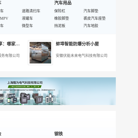
车
汽车用品
机
汽车举升机
客船
海洋平台
传感器
车
汽车维修设备
道路清扫车
船舶
保险杠
海关艇
汽车脚垫
镗鼓机
MPV
泡沫机
液罐车
船舱盖
橡胶脚垫
螺旋桨
裘皮汽车座垫
喷枪
车
汽车保养设备
微型车
船体结构件
挡泥板
斯特林发动机
汽车地胶
液压工具
车
充氮机
挂车
集装箱旋锁装置
机编汽车座垫
船用空调
汽车漆膜
配
交通运输
检测台
汽车
汽车电动工具
商用车
船用焊接材料
车身贴膜
柴油机
汽车座套
北京搬家经验分享：哪家搬家公司可靠？
蚌埠智能防爆分析小屋
车
机气门
小型车
发动机密封垫
汽车晴雨挡
自行车
维卡汽车座垫
交通信号系统
汽车
后桥
汽车减振器
特殊/专业专用汽车
汽车小摆件
汽车检测设备
车腊
特殊/专业起重装卸设备
服务有限公司
安徽伏能未来电气科技有限公司
车
钢板弹簧
金龙配件
特殊/专业商用车
车标
电动车控制器
微水洗车
保温货车
车
保养品
中大型车
汽车油管胶管
汽车贴纸
公路绿化
汽车窗帘
集装袋
SUV
轴承
跑车
高尔夫配件
汽车扶手箱
鞍座
备胎罩
公路划线器
水泵
发动机自动波箱
防爆柜
打桩机
安全用品
本田配件
特殊/专业木质材料
二手交通工具转让
配件
汽车半轴
车篮
振动筛机
轮毂
汽车中网
输送机
空气呼吸器
通讯
涨紧轮
滑轮
集装整理设备
金
钢铁