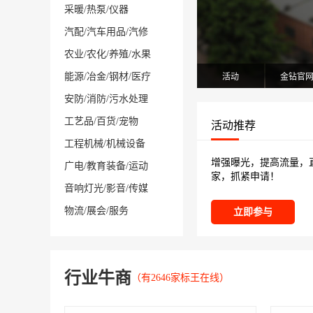
采暖
/
热泵
/
仪器
汽配
/
汽车用品
/
汽修
农业
/
农化
/
养殖
/
水果
能源
/
冶金
/
钢材
/
医疗
活动
金钻官
安防
/
消防
/
污水处理
工艺品
/
百货
/
宠物
活动推荐
工程机械
/
机械设备
增强曝光，提高流量，
广电
/
教育装备
/
运动
家，抓紧申请！
音响灯光
/
影音
/
传媒
物流
/
展会
/
服务
立即参与
行业牛商
（有2646家标王在线）